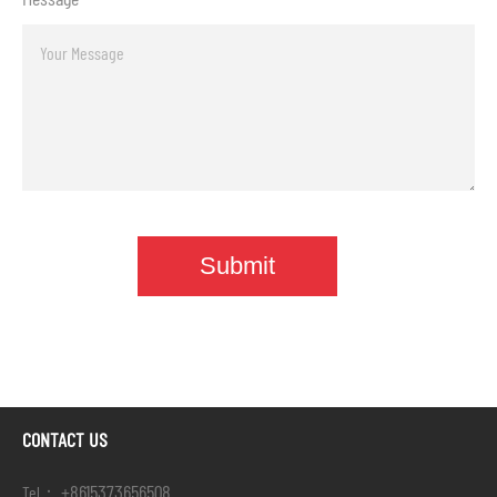
CONTACT US
+8615373656508
Tel：