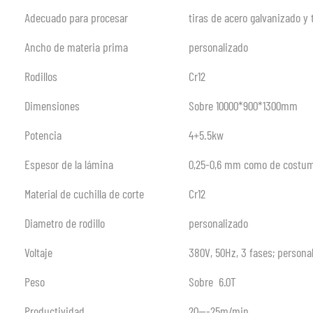
Adecuado para procesar
tiras de acero galvanizado y 
Ancho de materia prima
personalizado
Rodillos
Cr12
Dimensiones
Sobre 10000*900*1300mm
Potencia
4+5.5kw
Espesor de la lámina
0,25-0,6 mm como de costum
Material de cuchilla de corte
Cr12
Diametro de rodillo
personalizado
Voltaje
380V, 50Hz, 3 fases; persona
Peso
Sobre 6.0T
Productividad
20—-25m/min