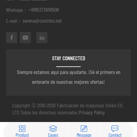
+8615373656508
Whatsapp：
serena@cnxinbo.net
E-mail：
STAY CONNECTED
Siempre estamos aquí para ayudarte. ¡Sé el primero en
enterarte de nuestras mejores ofertas!
Copyright © 2010-2028 Fabricación de máquinas Xinbo CO.
LTD Todos los derechos reservados
Privacy Policy
Product
Cases
Message
Contact