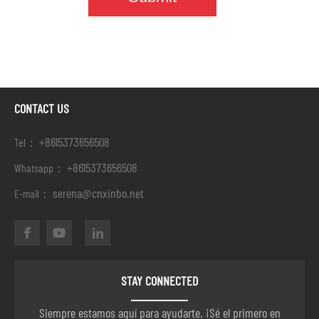
CONTACT US
+8615373656508
Tel：
+8615373656508
Whatsapp：
serena@cnxinbo.net
E-mail：
STAY CONNECTED
Siempre estamos aquí para ayudarte. ¡Sé el primero en