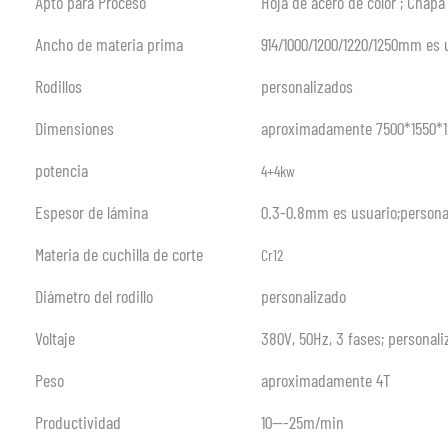
Apto para Proceso
Hoja de acero de color ; Chap
Ancho de materia prima
914/1000/1200/1220/1250mm es 
Rodillos
personalizados
Dimensiones
aproximadamente 7500*1550
potencia
4+4kw
Espesor de lámina
0.3-0.8mm es usuario;persona
Materia de cuchilla de corte
Cr12
Diámetro del rodillo
personalizado
Voltaje
380V, 50Hz, 3 fases; personal
Peso
aproximadamente 4T
Productividad
10—-25m/min