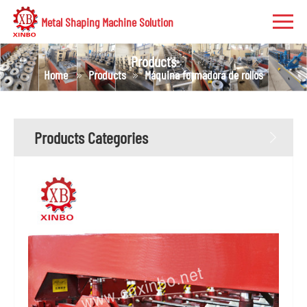
Metal Shaping Machine Solution
Products
Home
Products
Máquina formadora de rollos
Products Categories